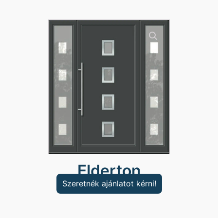
Elderton
Szeretnék ajánlatot kérni!