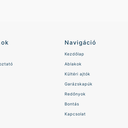
mok
Navigáció
Kezdőlap
oztató
Ablakok
Kültéri ajtók
Garázskapúk
Redőnyok
Bontás
Kapcsolat