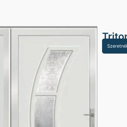
Trito
Szeretnék