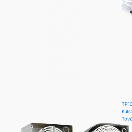
TP10
Küls
Tová