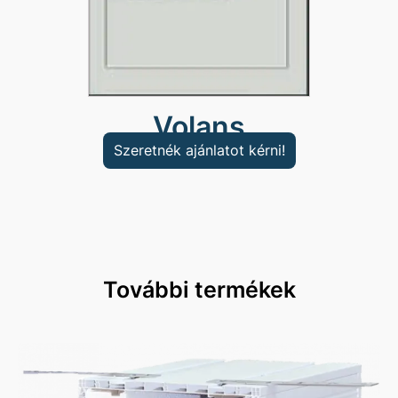
Volans
Szeretnék ajánlatot kérni!
További termékek