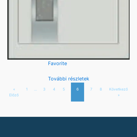
Favorite
További részletek
«
1
…
3
4
5
6
7
8
Következő
Előző
»