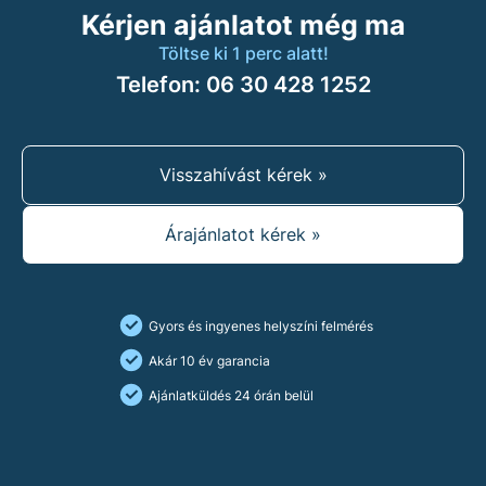
Kérjen ajánlatot még ma
Töltse ki 1 perc alatt!
Telefon: 06 30 428 1252
Visszahívást kérek »
Árajánlatot kérek »
Gyors és ingyenes helyszíni felmérés
Akár 10 év garancia
Ajánlatküldés 24 órán belül