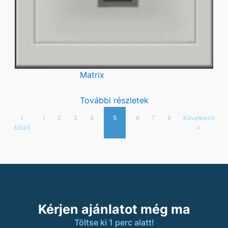
Matrix
További részletek
«
1
2
3
4
5
6
7
8
Következő
Előző
»
Kérjen ajánlatot még ma
Töltse ki 1 perc alatt!